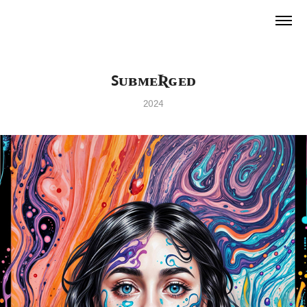
ꜱᴜʙᴍᴇƦɢᴇᴅ
2024